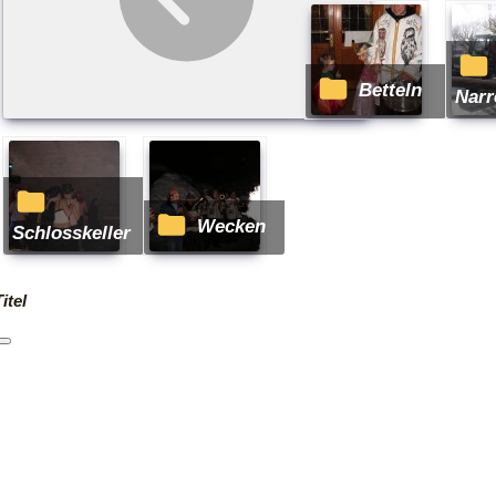
Betteln
Na
Wecken
Schlosskeller
itel